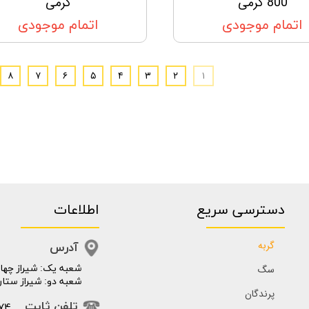
800 گرمی
گرمی
اتمام موجودی
اتمام موجودی
۸
۷
۶
۵
۴
۳
۲
۱
دسترسی سریع
اطلاعات
گربه
آدرس
سگ
​​شعبه یک: شیراز چهار
شعبه دو: شیراز ستار
پرندگان
74
تلفن ثابت