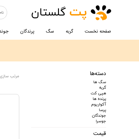
پت
گلستان
صفحه نخست
گربه
سگ
پرندگان
جوند
دسته‌ها
مرتب سازی 
سگ ها
گربه
هپی کت
پرنده ها
آکواریوم
پرسا
جوندگان
جوسرا
قیمت