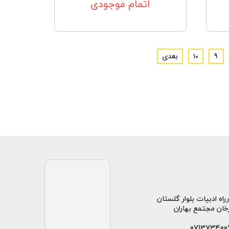
اتمام موجودی
۹
۱۰
بعدی
راه ادبیات بلوار گلستان
خان مجتمع بهاران
071373400