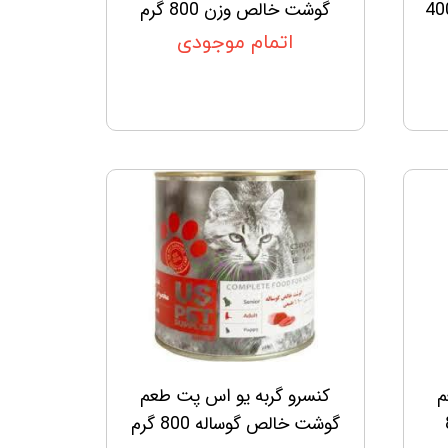
وشت مرغ،و سیب 400
گوشت خالص وزن 800 گرم
اتمام موجودی
م
کنسرو گربه یو اس پت طعم
80
گوشت خالص گوساله 800 گرم