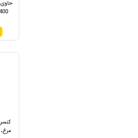
حاوی 
400 گرمی، برند یو اس 
کنسرو
مرغ، 