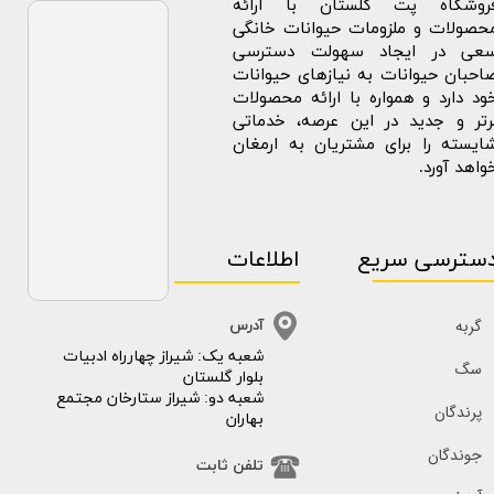
روشگاه پت گلستان با ارائه
حصولات و ملزومات حیوانات خانگی
عی در ایجاد سهولت دسترسی
احبان حیوانات به نیازهای حیوانات
ود دارد و همواره با ارائه محصولات
رتر و جدید در این عرصه، خدماتی
ایسته را برای مشتریان به ارمغان
واهد آورد.
سترسی سریع
اطلاعات
گربه
آدرس
​​شعبه یک: شیراز چهارراه ادبیات
سگ
بلوار گلستان
شعبه دو: شیراز ستارخان مجتمع
پرندگان
بهاران
جوندگان
تلفن ثابت