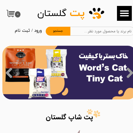
پت
گلستان
حساب کاربری من
۰
تغییر گذر واژه
ورود
/
ثبت نام
جستجو
سفارشات
خروج از حساب کاربری
پت شاپ گلستان