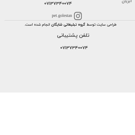
آبزیان
07137340074
pet.golestan
طراحی سایت توسط
گروه تبلیغاتی شایگان
انجام شده است.
تلفن پشتیبانی
07137340074