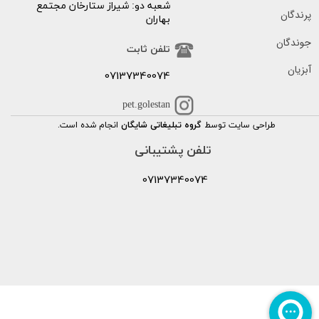
شعبه دو: شیراز ستارخان مجتمع
پرندگان
بهاران
جوندگان
تلفن ثابت
آبزیان
07137340074
pet.golestan
طراحی سایت توسط
گروه تبلیغاتی شایگان
انجام شده است.
تلفن پشتیبانی
07137340074