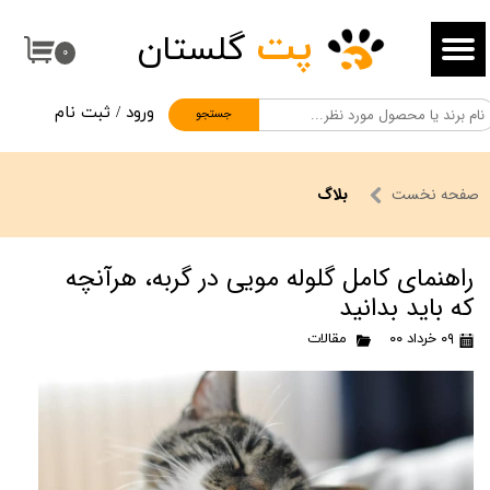
پت
گلستان
حساب کاربری من
۰
تغییر گذر واژه
ورود
/
ثبت نام
جستجو
سفارشات
خروج از حساب کاربری
صفحه نخست
بلاگ
راهنمای کامل گلوله مویی در گربه، هرآنچه
که باید بدانید
۰۹ خرداد ۰۰
مقالات