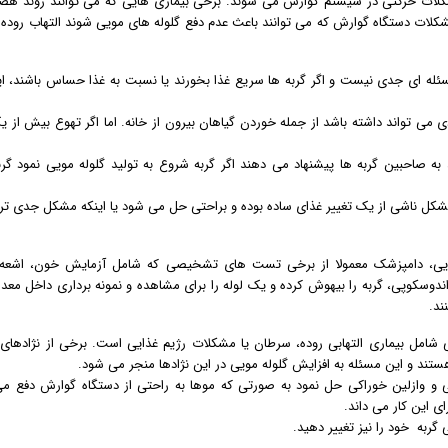
مشکلات حرکتی در سیستم گوارش می شوند. برخی بیماری هایی که می توانند روند هضم
مشکلات دستگاه گوارش که می توانند باعث عدم دفع گلوله های مویی شوند التهاب روده 
له ای جدی نیست و اگر گربه ها سریع غذا بخورند یا نسبت به غذا حساس باشند، ا
می تواند داشته باشد از جمله خوردن گیاهان بیرون از خانه. اما اگر تهوع بیش از یک
به صاحبین گربه ها پیشنهاد می دهند اگر گربه شروع به تولید گلوله مویی نمود گربه
شکل ناشی از یک تغییر غذای ساده بوده و براحتی حل می شود یا اینکه مشکل جدی ت
ویی، دامپزشک معمولا از برخی تست های تشخیصی که شامل آزمایش خون، اشعه
 اندوسکوپی، گربه را بیهوش کرده و یک لوله را برای مشاهده و نمونه برداری داخل معده
ند.
 شامل بیماری التهابی روده، سرطان یا مشکلات رژیم غذایی است. برخی از نژادهای 
د و این مسئله به افزایش گلوله مویی در این نژادها منجر می شود.
ی و وازلین خوراکی حل نمود به صورتی که موها به راحتی از دستگاه گوارش دفع م
ای این کار می داند.
 گربه خود را نیز تغییر دهید.