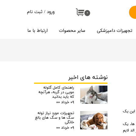
ورود
/
ثبت نام
۰
حساب کاربری من
تجهیزات دامپزشکی
سایر محصوات
ارتباط با ما
تغییر گذر واژه
سفارشات
خروج از حساب کاربری
نوشته های اخیر
راهنمای کامل گلوله
مویی در گربه، هرآنچه
که باید بدانید
۰۹ خرداد ۰۰
 این یک
تجهیزات مورد نیاز توله
سگ ها و سگ های بالغ
خانگی
 ها، یک
۰۹ خرداد ۰۰
لد لایم