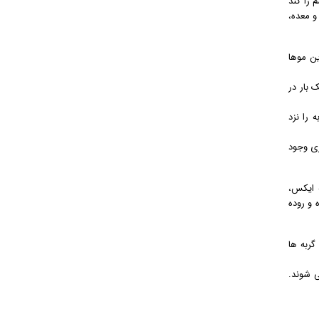
 را کند
و معده،
ین موها
 بار در
 را نزد
ری وجود
 ایکس،
 و روده
گربه ها
ی شوند.