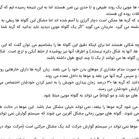
ه ها مویی یک روند طبیعی و تا حدی بی ضرر هستند اما به این نتیجه رسیده ایم که گر
کلات روده ای هستند.
د که گربه ها ممکن است دچار آلرژی یا آسم شده اند اما مشکل این گلوله ها ربطی به ر
مه می گیرد. مارینان می گوید “اگر یک گلوله مویی دیدید باید بدانید که گربه شما 
 چه شکلی هستند اما برای اینکه دقیق این گلوله ها را بشناسیم می توان گفت که این گ
ها، آنها به شکل دایره نیستند) و اطراف آنها نیز پوشیده از خلط آبکی و لزج است. ش
گلوله ها می توانند از یک تا چند اینچ طول داشته باشند.
به صورت مدام مقداری از موهای بدن خود را می بلعند. زبان گربه ها دارای خارهایی رو
 سپس گربه آنها می بلعد و موها به داخل معده می روند.
دکتر لاند می گوید” صاحبین گربه های تر و تمیز و وسواسی می دانند که گربه ها ۳۰ درصد زمان بیداری خویش را به تمیز کردن خودشان 
ه آرایش خودشان می رسند.
ای مو بلند و مو کوتاه) می تواند به گلوله مویی مبتلا شود.
ی شود گربه موها را ببلعد، نمی تواند خیلی مشکل ساز باشد. این موها در حالت ط
 می شوند. گلوله های مویی زمانی مشکل آفرین می شوند که سیستم گوارش نمی تواند
د.
 موها نمی تواند در سیستم گوارش حرکت کند یک مشکل حرکتی است (حرکت مواد در