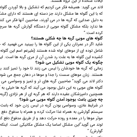
ایالات متحده از این گروه هستند.
لاند می گوید: همیشه فکر می کردیم که تشکیل و بالا آوردن گلول
که با این گلوله ها مشکل دارند جز دسته ای هستند که دارای مش
به دلیل صدایی که گربه ها در می آورند، صاحبین آنها فکر می کنن
ها ندارد بلکه مشکل گلوله مویی از دستگاه گوارش گربه ها سرچش
کرده است.”
گلوله های مویی گربه ها چه شکلی هستند؟
شاید اگر در عمرتان یکی از این گلوله ها را ببینید می فهمید که
شامل توده ای از موهای لوله شده هستند (علیرغم اسم این گلوله 
کشیده این گلوله ها به علت رد شدن آن از مری گربه ها است. این 
چگونه یک گلوله مویی تشکیل می شود؟
زمانی که گربه ها خودشان را لیس می زنند تا خود را تمیز کنند 
هستند. زبان موهای سست را جدا و موها در دهان جمع می شود و
گلوله های مویی به این دلیل بوجود می آیند که گربه ها خیلی ب
همچنین دامپزشکان عقیده دارند که هر گربه ای از هر نژادی (گربه ه
چه چیزی باعث بوجود آمدن گلوله مویی می شود؟
در شرایط عادی، وسواسی بودن گربه در لیس زدن خود که باعث م
سیستم گوارشی به همراه غذا حرکت کرده و همراه با مدفوع دفع
موثر موها را در معده و روده حرکت دهد و از طریق مدفوع دفع کن
لوند می گوید”این مشکل اساسا یک مشکل مکانیکی است. اینکه
گوارش).”