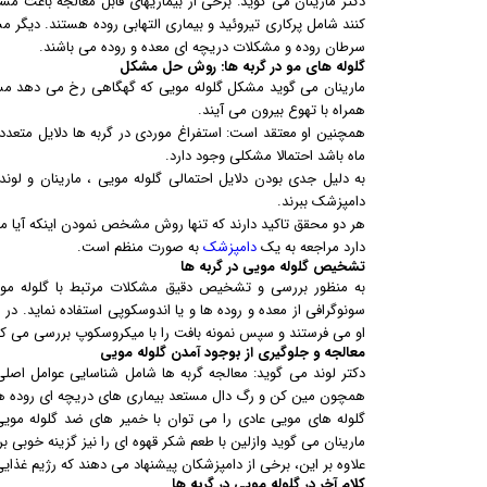
دکتر مارینان می گوید: برخی از بیماریهای قابل معالجه باعث 
کنند شامل پرکاری تیروئید و بیماری التهابی روده هستند. دیگر 
سرطان روده و مشکلات دریچه ای معده و روده می باشند.
گلوله های مو در گربه ها: روش حل مشکل
مارینان می گوید مشکل گلوله مویی که گهگاهی رخ می دهد مسئ
همراه با تهوع بیرون می آیند.
همچنین او معتقد است: استفراغ موردی در گربه ها دلایل متعددی 
ماه باشد احتمالا مشکلی وجود دارد.
به دلیل جدی بودن دلایل احتمالی گلوله مویی ، مارینان و لوند 
دامپزشک ببرند.
هر دو محقق تاکید دارند که تنها روش مشخص نمودن اینکه آیا م
دارد مراجعه به یک
دامپزشک
به صورت منظم است.
تشخیص گلوله مویی در گربه ها
به منظور بررسی و تشخیص دقیق مشکلات مرتبط با گلوله م
سونوگرافی از معده و روده ها و یا اندوسکوپی استفاده نماید. در
او می فرستند و سپس نمونه بافت را با میکروسکوپ بررسی می کن
معالجه و جلوگیری از بوجود آمدن گلوله مویی
دکتر لوند می گوید: معالجه گربه ها شامل شناسایی عوامل اصلی
همچون مین کن و رگ دال مستعد بیماری های دریچه ای روده هستن
گلوله های مویی عادی را می توان با خمیر های ضد گلوله موی
مارینان می گوید وازلین با طعم شکر قهوه ای را نیز گزینه خوبی بر
علاوه بر این، برخی از دامپزشکان پیشنهاد می دهند که رژیم غذایی
کلام آخر در گلوله مویی در گربه ها