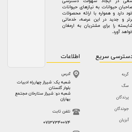
عی در ایجاد سهولت دسترسی
احبان حیوانات به نیازهای حیوانات
ود دارد و همواره با ارائه محصولات
رتر و جدید در این عرصه، خدماتی
ایسته را برای مشتریان به ارمغان
واهد آورد.
سترسی سریع
اطلاعات
گربه
آدرس
​​شعبه یک: شیراز چهارراه ادبیات
سگ
بلوار گلستان
شعبه دو: شیراز ستارخان مجتمع
پرندگان
بهاران
جوندگان
تلفن ثابت
آبزیان
07137340074