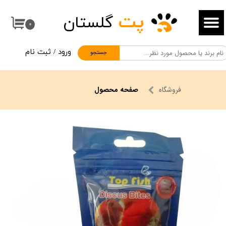
پت
گلستان
حساب کاربری من
۰
تغییر گذر واژه
ورود
/
ثبت نام
جستجو
سفارشات
خروج از حساب کاربری
فروشگاه
صفحه محصول