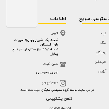
سترسی سریع
اطلاعات
گربه
آدرس
​​شعبه یک: شیراز چهارراه ادبیات
سگ
بلوار گلستان
شعبه دو: شیراز ستارخان مجتمع
پرندگان
بهاران
جوندگان
تلفن ثابت
آبزیان
07137340074
pet.golestan
طراحی سایت توسط
گروه تبلیغاتی شایگان
انجام شده است.
تلفن پشتیبانی
07137340074