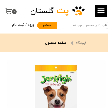
پت
گلستان
حساب کاربری من
۰
تغییر گذر واژه
ورود
/
ثبت نام
جستجو
سفارشات
خروج از حساب کاربری
فروشگاه
صفحه محصول