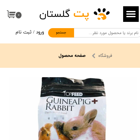
پت
گلستان
حساب کاربری من
۰
تغییر گذر واژه
ورود
/
ثبت نام
جستجو
سفارشات
خروج از حساب کاربری
فروشگاه
صفحه محصول