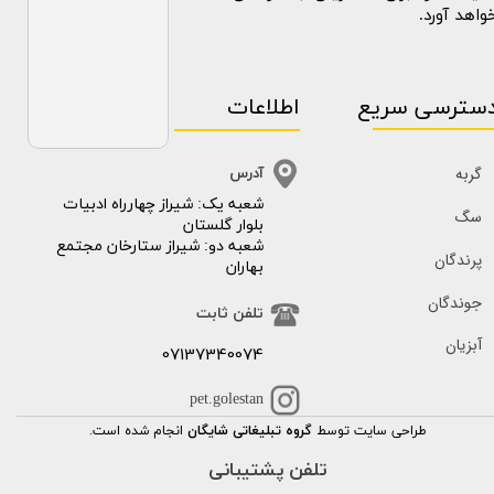
واهد آورد.
سترسی سریع
اطلاعات
گربه
آدرس
​​شعبه یک: شیراز چهارراه ادبیات
سگ
بلوار گلستان
شعبه دو: شیراز ستارخان مجتمع
پرندگان
بهاران
جوندگان
تلفن ثابت
آبزیان
07137340074
pet.golestan
طراحی سایت توسط
گروه تبلیغاتی شایگان
انجام شده است.
تلفن پشتیبانی