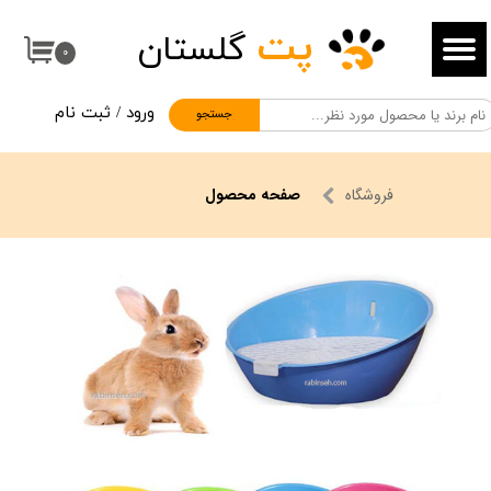
پت
گلستان
حساب کاربری من
۰
تغییر گذر واژه
ورود
/
ثبت نام
جستجو
سفارشات
خروج از حساب کاربری
فروشگاه
صفحه محصول