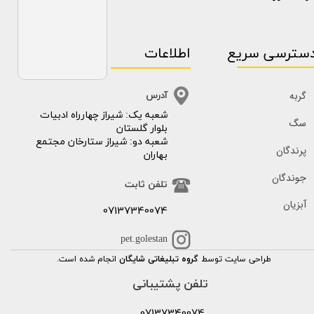
سترسی سریع
اطلاعات
گربه
آدرس
​​شعبه یک: شیراز چهارراه ادبیات
سگ
بلوار گلستان
شعبه دو: شیراز ستارخان مجتمع
پرندگان
بهاران
جوندگان
تلفن ثابت
آبزیان
07137340074
pet.golestan
طراحی سایت توسط
گروه تبلیغاتی شایگان
انجام شده است.
تلفن پشتیبانی
07137340074