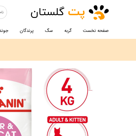
پت
گلستان
صفحه نخست
گربه
سگ
پرندگان
جوند