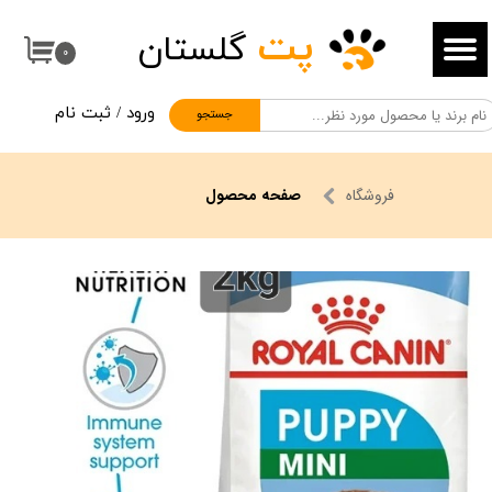
پت
گلستان
حساب کاربری من
۰
تغییر گذر واژه
ورود
/
ثبت نام
جستجو
سفارشات
خروج از حساب کاربری
فروشگاه
صفحه محصول