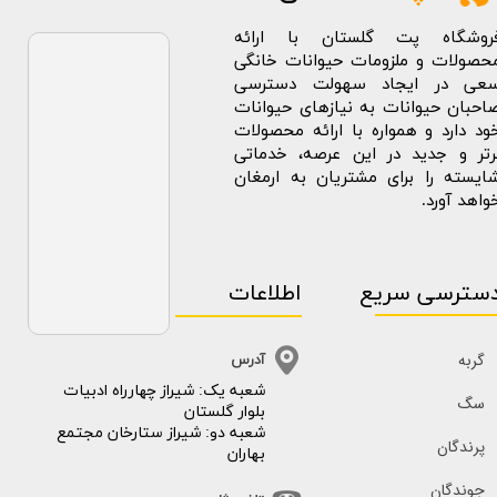
روشگاه پت گلستان با ارائه
حصولات و ملزومات حیوانات خانگی
عی در ایجاد سهولت دسترسی
احبان حیوانات به نیازهای حیوانات
ود دارد و همواره با ارائه محصولات
رتر و جدید در این عرصه، خدماتی
ایسته را برای مشتریان به ارمغان
واهد آورد.
سترسی سریع
اطلاعات
گربه
آدرس
​​شعبه یک: شیراز چهارراه ادبیات
سگ
بلوار گلستان
شعبه دو: شیراز ستارخان مجتمع
پرندگان
بهاران
جوندگان