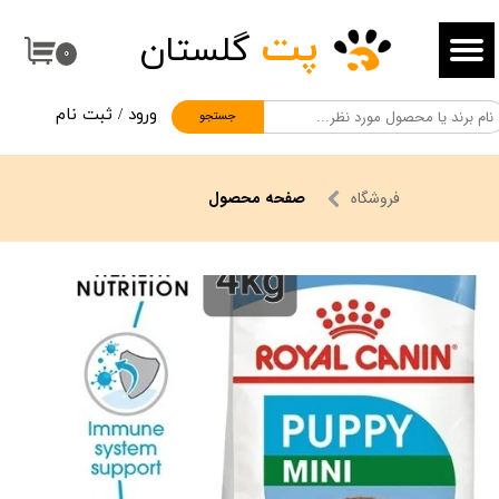
پت
گلستان
حساب کاربری من
۰
تغییر گذر واژه
ورود
/
ثبت نام
جستجو
سفارشات
خروج از حساب کاربری
فروشگاه
صفحه محصول