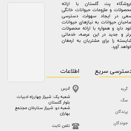
روشگاه پت گلستان با ارائه
حصولات و ملزومات حیوانات خانگی
عی در ایجاد سهولت دسترسی
احبان حیوانات به نیازهای حیوانات
ود دارد و همواره با ارائه محصولات
رتر و جدید در این عرصه، خدماتی
ایسته را برای مشتریان به ارمغان
واهد آورد.
سترسی سریع
اطلاعات
گربه
آدرس
​​شعبه یک: شیراز چهارراه ادبیات
سگ
بلوار گلستان
شعبه دو: شیراز ستارخان مجتمع
پرندگان
بهاران
جوندگان
تلفن ثابت