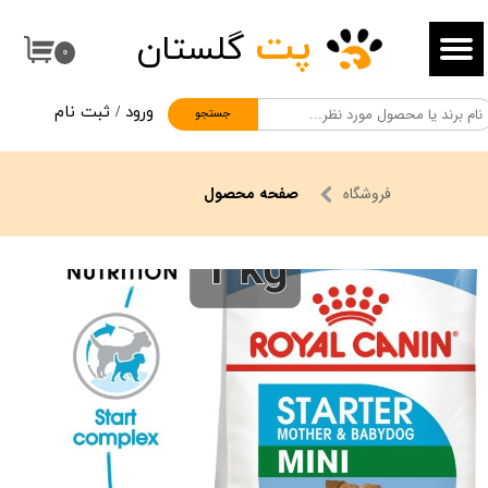
پت
گلستان
حساب کاربری من
۰
تغییر گذر واژه
ورود
/
ثبت نام
جستجو
سفارشات
خروج از حساب کاربری
فروشگاه
صفحه محصول