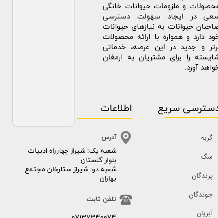
حصولات و ملزومات حیوانات خانگی
عی در ایجاد سهولت دسترسی
احبان حیوانات به نیازهای حیوانات
ود دارد و همواره با ارائه محصولات
رتر و جدید در این عرصه، خدماتی
ایسته را برای مشتریان به ارمغان
واهد آورد.
سترسی سریع
اطلاعات
گربه
آدرس
​​شعبه یک: شیراز چهارراه ادبیات
سگ
بلوار گلستان
شعبه دو: شیراز ستارخان مجتمع
پرندگان
بهاران
جوندگان
تلفن ثابت
آبزیان
07137340074