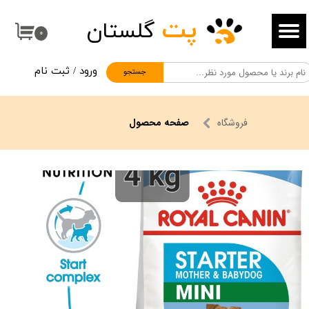
پت
گلستان
حساب کاربری من
۰
تغییر گذر واژه
ورود
/
ثبت نام
جستجو
سفارشات
خروج از حساب کاربری
فروشگاه
صفحه محصول