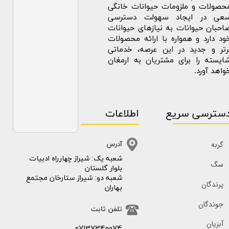
حصولات و ملزومات حیوانات خانگی
عی در ایجاد سهولت دسترسی
احبان حیوانات به نیازهای حیوانات
ود دارد و همواره با ارائه محصولات
رتر و جدید در این عرصه، خدماتی
ایسته را برای مشتریان به ارمغان
واهد آورد.
سترسی سریع
اطلاعات
گربه
آدرس
​​شعبه یک: شیراز چهارراه ادبیات
سگ
بلوار گلستان
شعبه دو: شیراز ستارخان مجتمع
پرندگان
بهاران
جوندگان
تلفن ثابت
آبزیان
07137340074