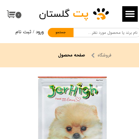
پت
گلستان
حساب کاربری من
۰
تغییر گذر واژه
ورود
/
ثبت نام
جستجو
سفارشات
خروج از حساب کاربری
فروشگاه
صفحه محصول