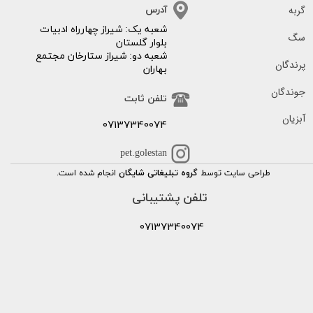
گربه
آدرس
​​شعبه یک: شیراز چهارراه ادبیات
سگ
بلوار گلستان
شعبه دو: شیراز ستارخان مجتمع
پرندگان
بهاران
جوندگان
تلفن ثابت
آبزیان
07137340074
pet.golestan
طراحی سایت توسط
گروه تبلیغاتی شایگان
انجام شده است.
تلفن پشتیبانی
07137340074