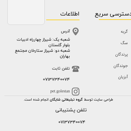
سترسی سریع
اطلاعات
گربه
آدرس
​​شعبه یک: شیراز چهارراه ادبیات
سگ
بلوار گلستان
شعبه دو: شیراز ستارخان مجتمع
پرندگان
بهاران
جوندگان
تلفن ثابت
آبزیان
07137340074
pet.golestan
طراحی سایت توسط
گروه تبلیغاتی شایگان
انجام شده است.
تلفن پشتیبانی
07137340074