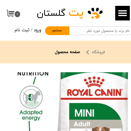
پت
گلستان
حساب کاربری من
۰
تغییر گذر واژه
ورود
/
ثبت نام
جستجو
سفارشات
خروج از حساب کاربری
فروشگاه
صفحه محصول