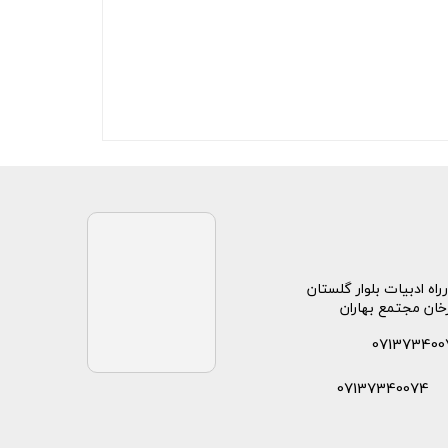
راه ادبیات بلوار گلستان
خان مجتمع بهاران
071373400
07137340074