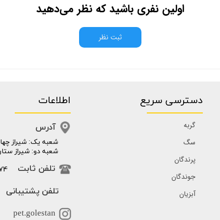
اولین نفری باشید که نظر می‌دهید
ثبت نظر
دسترسی سریع
اطلاعات
گربه
آدرس
سگ
​​شعبه یک: شیراز چهار
شعبه دو: شیراز ستار
پرندگان
74
تلفن ثابت
جوندگان
تلفن پشتیبانی
آبزیان
pet.golestan