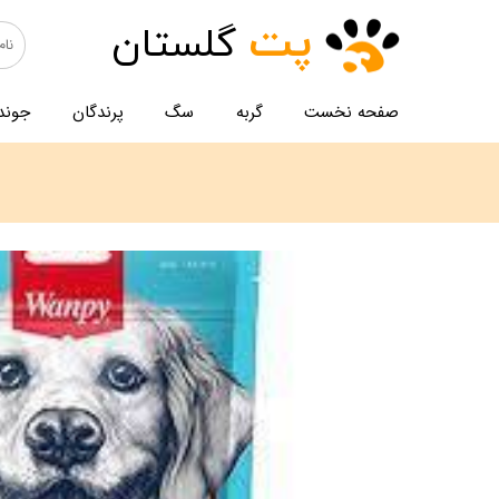
پت
گلستان
صفحه نخست
گربه
سگ
پرندگان
جوند