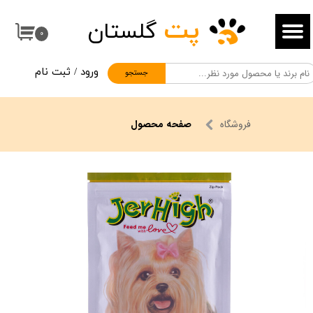
پت
گلستان
حساب کاربری من
۰
تغییر گذر واژه
ورود
/
ثبت نام
جستجو
سفارشات
خروج از حساب کاربری
فروشگاه
صفحه محصول