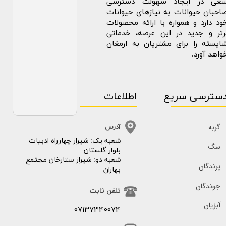
عی در ایجاد سهولت دسترسی
احبان حیوانات به نیازهای حیوانات
ود دارد و همواره با ارائه محصولات
رتر و جدید در این عرصه، خدماتی
ایسته را برای مشتریان به ارمغان
واهد آورد.
سترسی سریع
اطلاعات
گربه
آدرس
​​شعبه یک: شیراز چهارراه ادبیات
سگ
بلوار گلستان
شعبه دو: شیراز ستارخان مجتمع
پرندگان
بهاران
جوندگان
تلفن ثابت
آبزیان
07137340074