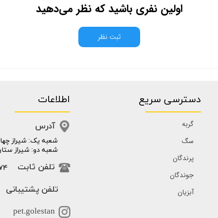
اولین نفری باشید که نظر می‌دهید
ثبت نظر
دسترسی سریع
اطلاعات
گربه
آدرس
سگ
​​شعبه یک: شیراز چهار
شعبه دو: شیراز ستار
پرندگان
74
تلفن ثابت
جوندگان
تلفن پشتیبانی
آبزیان
pet.golestan