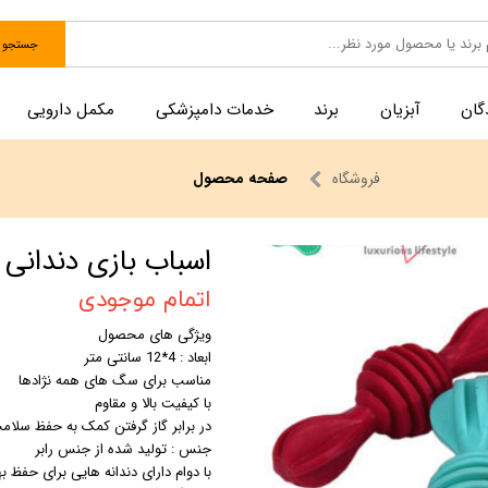
جستجو
گان
آبزیان
برند
خدمات دامپزشکی
مکمل دارویی
فروشگاه
صفحه محصول
اﺳﺒﺎب ﺑﺎزى دﻧﺪاﻧﻰ 
اتمام موجودی
ویژگی های محصول
ابعاد : 4*12 سانتی متر
مناسب برای سگ های همه نژادها
با کیفیت بالا و مقاوم
در برابر گاز گرفتن کمک به حفظ سلام
جنس : تولید شده از جنس رابر
با دوام دارای دندانه هایی برای حفظ 