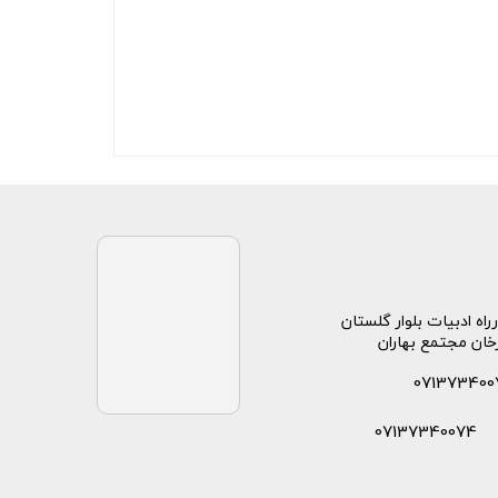
راه ادبیات بلوار گلستان
خان مجتمع بهاران
071373400
07137340074