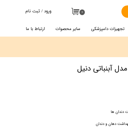
ورود
/
ثبت نام
۰
حساب کاربری من
تجهیزات دامپزشکی
سایر محصوات
ارتباط با ما
تغییر گذر واژه
سفارشات
خروج از حساب کاربری
ﻣﺪل آﺑﻨﺒﺎﺗﻰ دنیل
ت دندان ها
بهداشت دهان و دندان