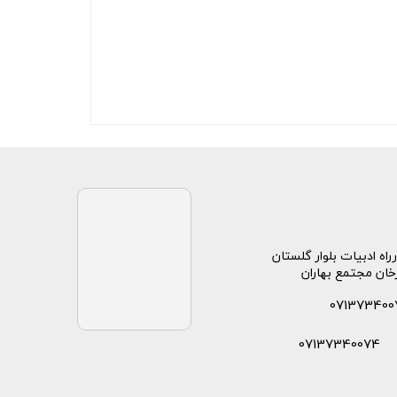
راه ادبیات بلوار گلستان
خان مجتمع بهاران
071373400
07137340074