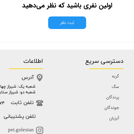
اولین نفری باشید که نظر می‌دهید
ثبت نظر
دسترسی سریع
اطلاعات
گربه
آدرس
سگ
​​شعبه یک: شیراز چهار
شعبه دو: شیراز ستار
پرندگان
74
تلفن ثابت
جوندگان
تلفن پشتیبانی
آبزیان
pet.golestan