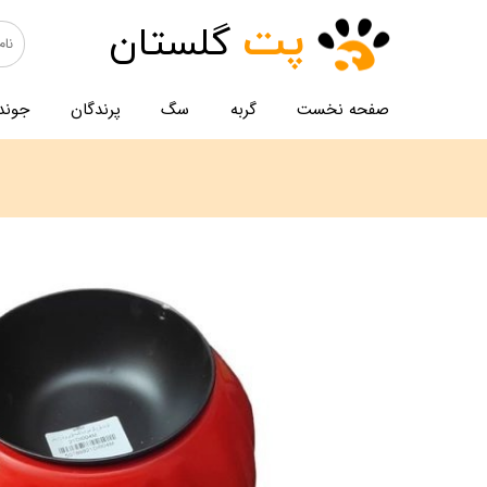
پت
گلستان
صفحه نخست
گربه
سگ
پرندگان
جوند