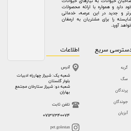
احبان حیوانات به نیازهای حیوانات
ود دارد و همواره با ارائه محصولات
رتر و جدید در این عرصه، خدماتی
ایسته را برای مشتریان به ارمغان
واهد آورد.
سترسی سریع
اطلاعات
گربه
آدرس
​​شعبه یک: شیراز چهارراه ادبیات
سگ
بلوار گلستان
شعبه دو: شیراز ستارخان مجتمع
پرندگان
بهاران
جوندگان
تلفن ثابت
آبزیان
07137340074
pet.golestan