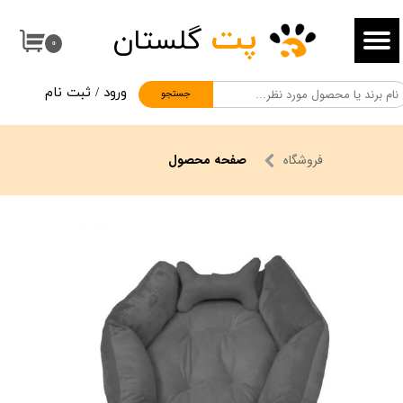
پت
گلستان
حساب کاربری من
۰
تغییر گذر واژه
ورود
/
ثبت نام
جستجو
سفارشات
خروج از حساب کاربری
فروشگاه
صفحه محصول