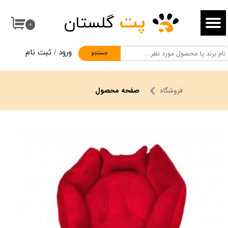
پت
گلستان
حساب کاربری من
۰
تغییر گذر واژه
ورود
/
ثبت نام
جستجو
سفارشات
خروج از حساب کاربری
فروشگاه
صفحه محصول