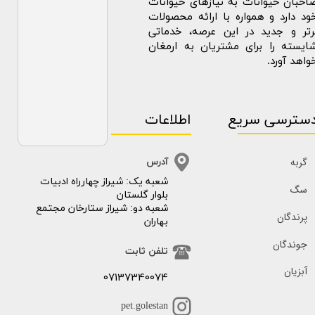
احبان حیوانات به نیازهای حیوانات
ود دارد و همواره با ارائه محصولات
رتر و جدید در این عرصه، خدماتی
ایسته را برای مشتریان به ارمغان
واهد آورد.
سترسی سریع
اطلاعات
گربه
آدرس
​​شعبه یک: شیراز چهارراه ادبیات
سگ
بلوار گلستان
شعبه دو: شیراز ستارخان مجتمع
پرندگان
بهاران
جوندگان
تلفن ثابت
آبزیان
07137340074
pet.golestan