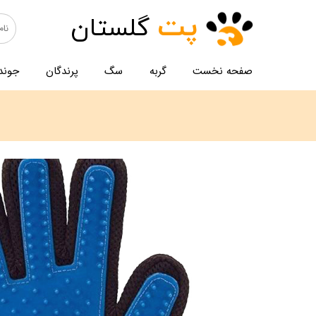
پت
گلستان
صفحه نخست
گربه
سگ
پرندگان
جوند