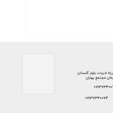
راه ادبیات بلوار گلستان
خان مجتمع بهاران
071373400
07137340074