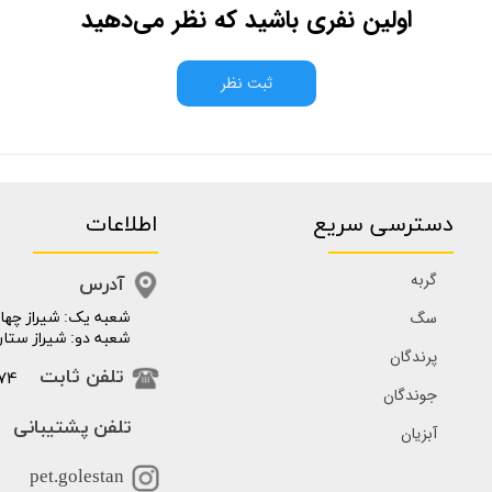
اولین نفری باشید که نظر می‌دهید
ثبت نظر
دسترسی سریع
اطلاعات
گربه
آدرس
سگ
​​شعبه یک: شیراز چهار
شعبه دو: شیراز ستار
پرندگان
74
تلفن ثابت
جوندگان
تلفن پشتیبانی
آبزیان
pet.golestan