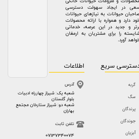
حصولات و ملزومات حیوانات خانگی
عی در ایجاد سهولت دسترسی
احبان حیوانات به نیازهای حیوانات
ود دارد و همواره با ارائه محصولات
رتر و جدید در این عرصه، خدماتی
ایسته را برای مشتریان به ارمغان
واهد آورد.
سترسی سریع
اطلاعات
گربه
آدرس
​​شعبه یک: شیراز چهارراه ادبیات
سگ
بلوار گلستان
شعبه دو: شیراز ستارخان مجتمع
پرندگان
بهاران
جوندگان
تلفن ثابت
آبزیان
07137340074