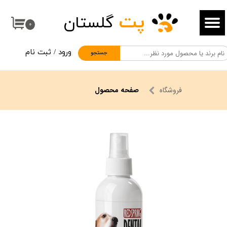
پت
گلستان
حساب کاربری من
۰
تغییر گذر واژه
ورود
/
ثبت نام
جستجو
سفارشات
خروج از حساب کاربری
فروشگاه
صفحه محصول