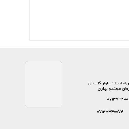
راه ادبیات بلوار گلستان
خان مجتمع بهاران
071373400
07137340074