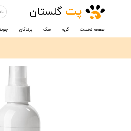
پت
گلستان
صفحه نخست
گربه
سگ
پرندگان
جوند