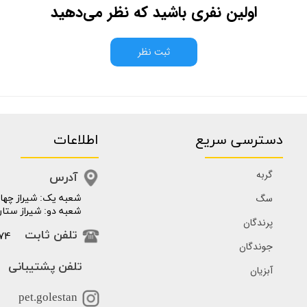
اولین نفری باشید که نظر می‌دهید
ثبت نظر
دسترسی سریع
اطلاعات
گربه
آدرس
سگ
​​شعبه یک: شیراز چهار
شعبه دو: شیراز ستار
پرندگان
74
تلفن ثابت
جوندگان
تلفن پشتیبانی
آبزیان
pet.golestan