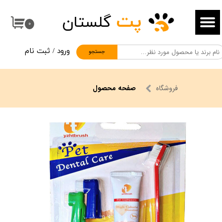
پت
گلستان
حساب کاربری من
۰
تغییر گذر واژه
ورود
/
ثبت نام
جستجو
سفارشات
خروج از حساب کاربری
فروشگاه
صفحه محصول