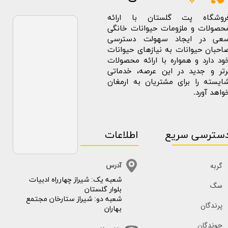
روشگاه پت گلستان با ارائه
حصولات و ملزومات حیوانات خانگی
عی در ایجاد سهولت دسترسی
احبان حیوانات به نیازهای حیوانات
ود دارد و همواره با ارائه محصولات
رتر و جدید در این عرصه، خدماتی
ایسته را برای مشتریان به ارمغان
واهد آورد.
سترسی سریع
اطلاعات
گربه
آدرس
​​شعبه یک: شیراز چهارراه ادبیات
سگ
بلوار گلستان
شعبه دو: شیراز ستارخان مجتمع
پرندگان
بهاران
جوندگان