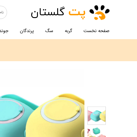
پت
گلستان
صفحه نخست
گربه
سگ
پرندگان
جوند