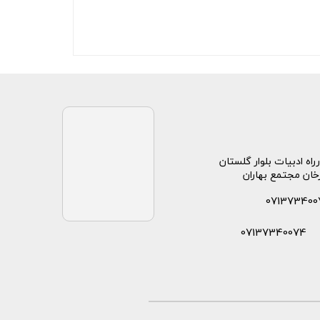
راه ادبیات بلوار گلستان
خان مجتمع بهاران
071373400
07137340074