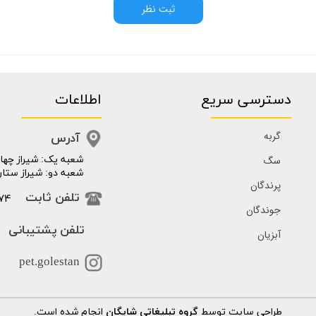
ثبت نظر
دسترسی سریع
اطلاعات
گربه
آدرس
سگ
​​شعبه یک: شیراز چهار
شعبه دو: شیراز ستار
پرندگان
74
تلفن ثابت
جوندگان
تلفن پشتیبانی
آبزیان
pet.golestan
طراحی سایت توسط
گروه تبلیغاتی شایگان
انجام شده است.