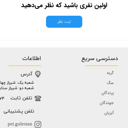
اولین نفری باشید که نظر می‌دهید
ثبت نظر
دسترسی سریع
اطلاعات
گربه
آدرس
سگ
​​شعبه یک: شیراز چهار
شعبه دو: شیراز ستار
پرندگان
74
تلفن ثابت
جوندگان
تلفن پشتیبانی
آبزیان
pet.golestan