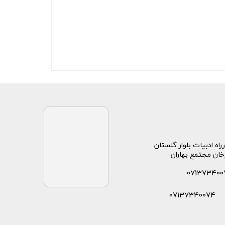
راه ادبیات بلوار گلستان
خان مجتمع بهاران
071373400
07137340074