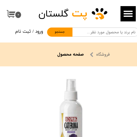
پت
گلستان
حساب کاربری من
۰
تغییر گذر واژه
ورود
/
ثبت نام
جستجو
سفارشات
خروج از حساب کاربری
فروشگاه
صفحه محصول