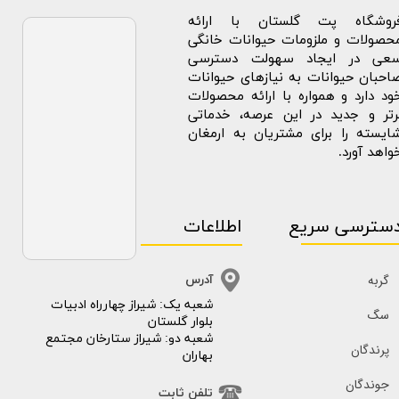
روشگاه پت گلستان با ارائه
حصولات و ملزومات حیوانات خانگی
عی در ایجاد سهولت دسترسی
احبان حیوانات به نیازهای حیوانات
ود دارد و همواره با ارائه محصولات
رتر و جدید در این عرصه، خدماتی
ایسته را برای مشتریان به ارمغان
واهد آورد.
سترسی سریع
اطلاعات
گربه
آدرس
​​شعبه یک: شیراز چهارراه ادبیات
سگ
بلوار گلستان
شعبه دو: شیراز ستارخان مجتمع
پرندگان
بهاران
جوندگان
تلفن ثابت