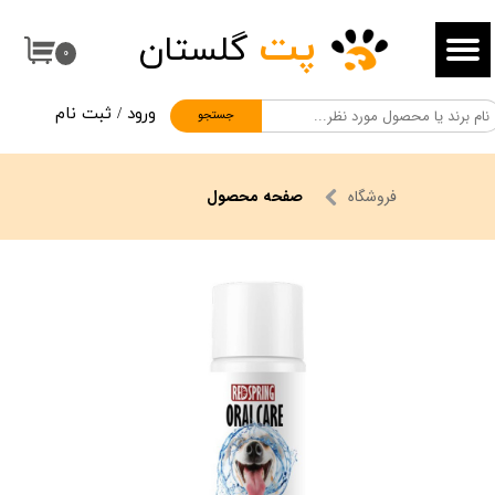
پت
گلستان
حساب کاربری من
۰
تغییر گذر واژه
ورود
/
ثبت نام
جستجو
سفارشات
خروج از حساب کاربری
فروشگاه
صفحه محصول