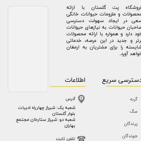
روشگاه پت گلستان با ارائه
حصولات و ملزومات حیوانات خانگی
عی در ایجاد سهولت دسترسی
احبان حیوانات به نیازهای حیوانات
ود دارد و همواره با ارائه محصولات
رتر و جدید در این عرصه، خدماتی
ایسته را برای مشتریان به ارمغان
واهد آورد.
سترسی سریع
اطلاعات
گربه
آدرس
​​شعبه یک: شیراز چهارراه ادبیات
سگ
بلوار گلستان
شعبه دو: شیراز ستارخان مجتمع
پرندگان
بهاران
جوندگان
تلفن ثابت