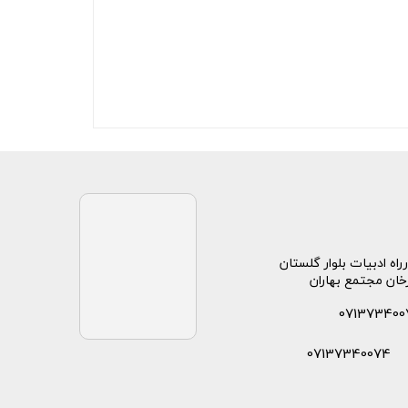
راه ادبیات بلوار گلستان
خان مجتمع بهاران
071373400
07137340074