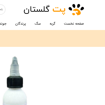
پت
گلستان
صفحه نخست
گربه
سگ
پرندگان
جوند