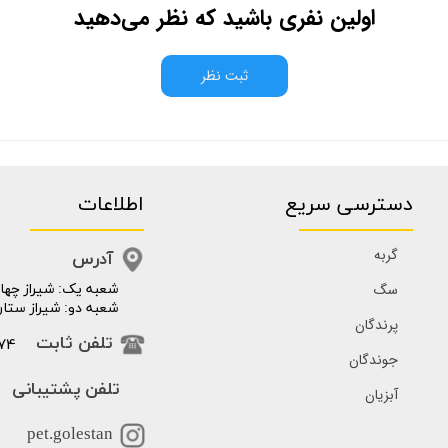
اولین نفری باشید که نظر می‌دهید
ثبت نظر
دسترسی سریع
اطلاعات
گربه
آدرس
سگ
​​شعبه یک: شیراز چهار
شعبه دو: شیراز ستار
پرندگان
74
تلفن ثابت
جوندگان
تلفن پشتیبانی
آبزیان
pet.golestan