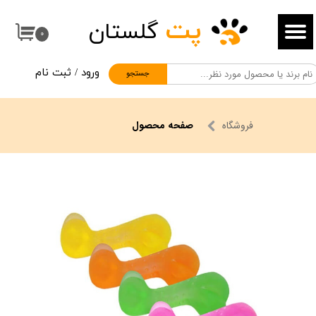
پت
گلستان
حساب کاربری من
۰
تغییر گذر واژه
ورود
/
ثبت نام
جستجو
سفارشات
خروج از حساب کاربری
فروشگاه
صفحه محصول