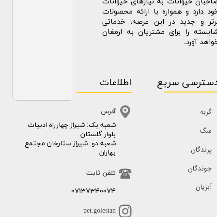
احبان حیوانات به نیازهای حیوانات
ود دارد و همواره با ارائه محصولات
رتر و جدید در این عرصه، خدماتی
ایسته را برای مشتریان به ارمغان
واهد آورد.
سترسی سریع
اطلاعات
گربه
آدرس
​​شعبه یک: شیراز چهارراه ادبیات
سگ
بلوار گلستان
شعبه دو: شیراز ستارخان مجتمع
پرندگان
بهاران
جوندگان
تلفن ثابت
آبزیان
07137340074
pet.golestan