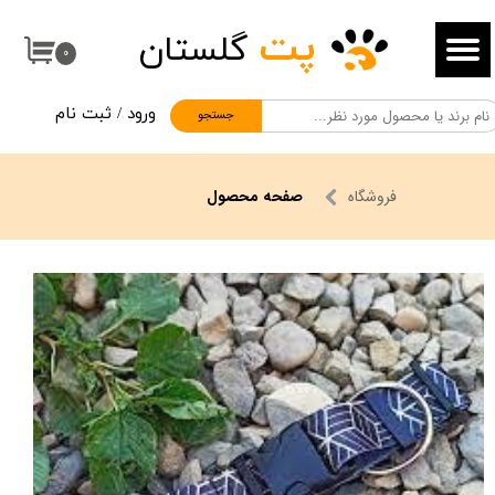
پت
گلستان
حساب کاربری من
۰
تغییر گذر واژه
ورود
/
ثبت نام
جستجو
سفارشات
خروج از حساب کاربری
فروشگاه
صفحه محصول