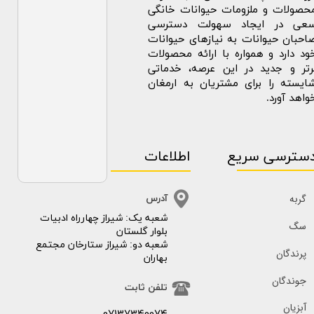
حصولات و ملزومات حیوانات خانگی
عی در ایجاد سهولت دسترسی
احبان حیوانات به نیازهای حیوانات
ود دارد و همواره با ارائه محصولات
رتر و جدید در این عرصه، خدماتی
ایسته را برای مشتریان به ارمغان
واهد آورد.
سترسی سریع
اطلاعات
گربه
آدرس
​​شعبه یک: شیراز چهارراه ادبیات
سگ
بلوار گلستان
شعبه دو: شیراز ستارخان مجتمع
پرندگان
بهاران
جوندگان
تلفن ثابت
آبزیان
07137340074