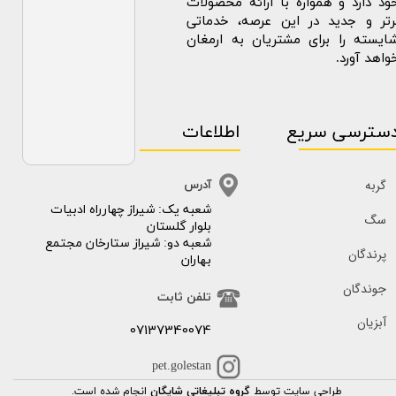
ود دارد و همواره با ارائه محصولات
رتر و جدید در این عرصه، خدماتی
ایسته را برای مشتریان به ارمغان
واهد آورد.
سترسی سریع
اطلاعات
گربه
آدرس
​​شعبه یک: شیراز چهارراه ادبیات
سگ
بلوار گلستان
شعبه دو: شیراز ستارخان مجتمع
پرندگان
بهاران
جوندگان
تلفن ثابت
آبزیان
07137340074
pet.golestan
طراحی سایت توسط
گروه تبلیغاتی شایگان
انجام شده است.