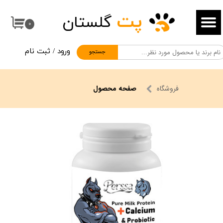
پت
گلستان
حساب کاربری من
۰
تغییر گذر واژه
ورود
/
ثبت نام
جستجو
سفارشات
خروج از حساب کاربری
فروشگاه
صفحه محصول