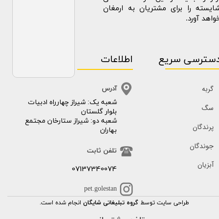
ایسته را برای مشتریان به ارمغان
واهد آورد.
سترسی سریع
اطلاعات
گربه
آدرس
​​شعبه یک: شیراز چهارراه ادبیات
سگ
بلوار گلستان
شعبه دو: شیراز ستارخان مجتمع
پرندگان
بهاران
جوندگان
تلفن ثابت
آبزیان
07137340074
pet.golestan
طراحی سایت توسط
گروه تبلیغاتی شایگان
انجام شده است.