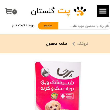
پت
گلستان
حساب کاربری من
۰
تغییر گذر واژه
ورود
/
ثبت نام
جستجو
سفارشات
خروج از حساب کاربری
فروشگاه
صفحه محصول