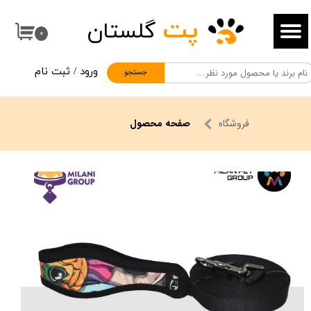
پت
گلستان
حساب کاربری من
۰
تغییر گذر واژه
ورود
/
ثبت نام
جستجو
سفارشات
خروج از حساب کاربری
فروشگاه
صفحه محصول