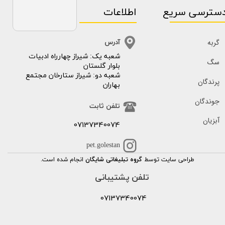
سترسی سریع
اطلاعات
گربه
آدرس
​​شعبه یک: شیراز چهارراه ادبیات
سگ
بلوار گلستان
شعبه دو: شیراز ستارخان مجتمع
پرندگان
بهاران
جوندگان
تلفن ثابت
آبزیان
07137340074
pet.golestan
طراحی سایت توسط
گروه تبلیغاتی شایگان
انجام شده است.
تلفن پشتیبانی
07137340074