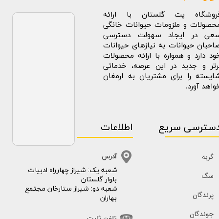
روشگاه پت گلستان با ارائه
حصولات و ملزومات حیوانات خانگی
عی در ایجاد سهولت دسترسی
احبان حیوانات به نیازهای حیوانات
ود دارد و همواره با ارائه محصولات
رتر و جدید در این عرصه، خدماتی
ایسته را برای مشتریان به ارمغان
واهد آورد.
سترسی سریع
اطلاعات
گربه
آدرس
​​شعبه یک: شیراز چهارراه ادبیات
سگ
بلوار گلستان
شعبه دو: شیراز ستارخان مجتمع
پرندگان
بهاران
جوندگان
تلفن ثابت