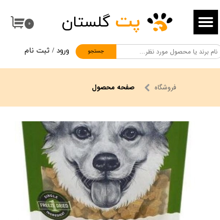
پت
گلستان
حساب کاربری من
۰
تغییر گذر واژه
ورود
/
ثبت نام
جستجو
سفارشات
خروج از حساب کاربری
فروشگاه
صفحه محصول