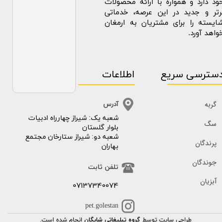
ود دارد و همواره با ارائه محصولات
رتر و جدید در این عرصه، خدماتی
ایسته را برای مشتریان به ارمغان
واهد آورد.
سترسی سریع
اطلاعات
گربه
آدرس
​​شعبه یک: شیراز چهارراه ادبیات
سگ
بلوار گلستان
شعبه دو: شیراز ستارخان مجتمع
پرندگان
بهاران
جوندگان
تلفن ثابت
آبزیان
07137340074
pet.golestan
طراحی سایت توسط
گروه تبلیغاتی شایگان
انجام شده است.