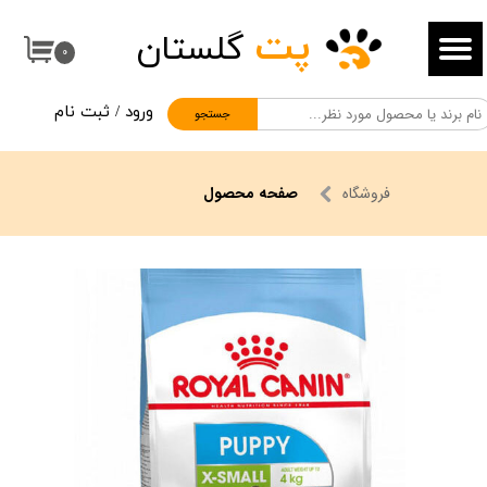
پت
گلستان
حساب کاربری من
۰
تغییر گذر واژه
ورود
/
ثبت نام
جستجو
سفارشات
خروج از حساب کاربری
فروشگاه
صفحه محصول