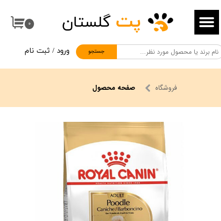
پت
گلستان
حساب کاربری من
۰
تغییر گذر واژه
ورود
/
ثبت نام
جستجو
سفارشات
خروج از حساب کاربری
فروشگاه
صفحه محصول