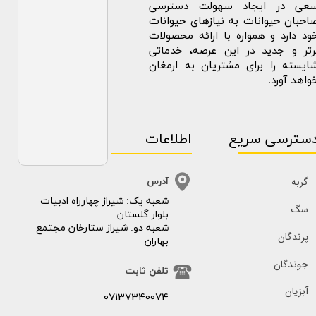
عی در ایجاد سهولت دسترسی
احبان حیوانات به نیازهای حیوانات
ود دارد و همواره با ارائه محصولات
رتر و جدید در این عرصه، خدماتی
ایسته را برای مشتریان به ارمغان
واهد آورد.
سترسی سریع
اطلاعات
گربه
آدرس
​​شعبه یک: شیراز چهارراه ادبیات
سگ
بلوار گلستان
شعبه دو: شیراز ستارخان مجتمع
پرندگان
بهاران
جوندگان
تلفن ثابت
آبزیان
07137340074