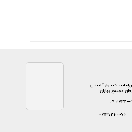
راه ادبیات بلوار گلستان
خان مجتمع بهاران
071373400
07137340074