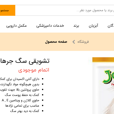
جستجو
گان
آبزیان
برند
خدمات دامپزشکی
مکمل دارویی
فروشگاه
صفحه محصول
تشویقی سگ جرهای مد
اتمام موجودی
دارای آنتی اکسیدان برای کم
بدون هیچگونه مواد نگهدارنده
حاوی پروتئین بالا جهت تقوی
کمک به حفظ پوست سگ
حاوی کلاژن و ویتامین A , E
مناسب برای تمامی نژادها
کمک به دید بهتر سگ