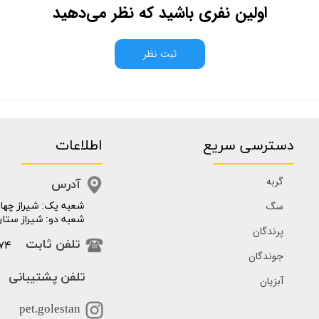
اولین نفری باشید که نظر می‌دهید
ثبت نظر
دسترسی سریع
اطلاعات
گربه
آدرس
سگ
​​شعبه یک: شیراز چهار
شعبه دو: شیراز ستار
پرندگان
74
تلفن ثابت
جوندگان
تلفن پشتیبانی
آبزیان
pet.golestan