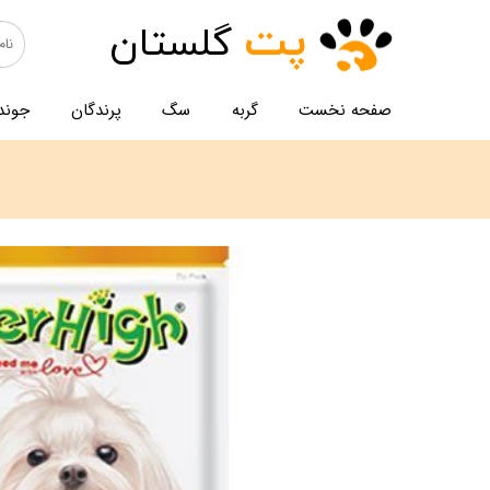
پت
گلستان
صفحه نخست
گربه
سگ
پرندگان
جوند