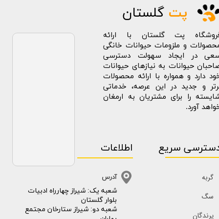
پت
گلستان
روشگاه پت گلستان با ارائه
حصولات و ملزومات حیوانات خانگی
عی در ایجاد سهولت دسترسی
احبان حیوانات به نیازهای حیوانات
ود دارد و همواره با ارائه محصولات
رتر و جدید در این عرصه، خدماتی
ایسته را برای مشتریان به ارمغان
واهد آورد.
سترسی سریع
اطلاعات
گربه
آدرس
​​شعبه یک: شیراز چهارراه ادبیات
سگ
بلوار گلستان
شعبه دو: شیراز ستارخان مجتمع
پرندگان
بهاران