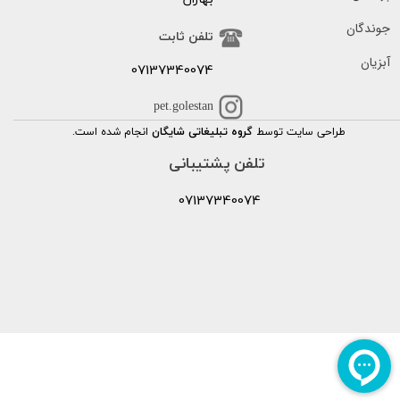
جوندگان
تلفن ثابت
آبزیان
07137340074
pet.golestan
طراحی سایت توسط
گروه تبلیغاتی شایگان
انجام شده است.
تلفن پشتیبانی
07137340074