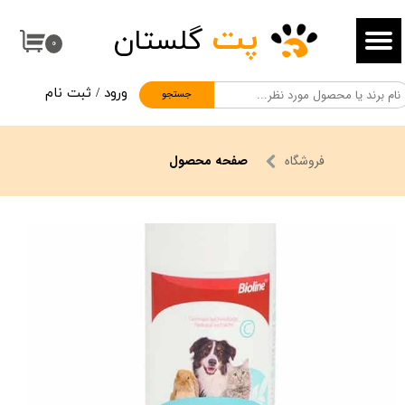
پت
گلستان
حساب کاربری من
۰
تغییر گذر واژه
ورود
/
ثبت نام
جستجو
سفارشات
خروج از حساب کاربری
فروشگاه
صفحه محصول