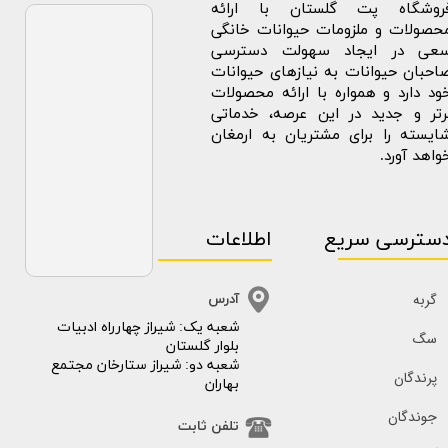
روشگاه پت گلستان با ارائه
حصولات و ملزومات حیوانات خانگی
عی در ایجاد سهولت دسترسی
احبان حیوانات به نیازهای حیوانات
ود دارد و همواره با ارائه محصولات
رتر و جدید در این عرصه، خدماتی
ایسته را برای مشتریان به ارمغان
واهد آورد.
سترسی سریع
اطلاعات
گربه
آدرس
​​شعبه یک: شیراز چهارراه ادبیات
سگ
بلوار گلستان
شعبه دو: شیراز ستارخان مجتمع
پرندگان
بهاران
جوندگان
تلفن ثابت