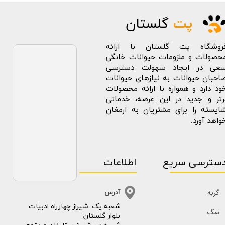
پت
گلستان
روشگاه پت گلستان با ارائه
حصولات و ملزومات حیوانات خانگی
عی در ایجاد سهولت دسترسی
احبان حیوانات به نیازهای حیوانات
ود دارد و همواره با ارائه محصولات
رتر و جدید در این عرصه، خدماتی
ایسته را برای مشتریان به ارمغان
واهد آورد.
سترسی سریع
اطلاعات
گربه
آدرس
​​شعبه یک: شیراز چهارراه ادبیات
سگ
بلوار گلستان