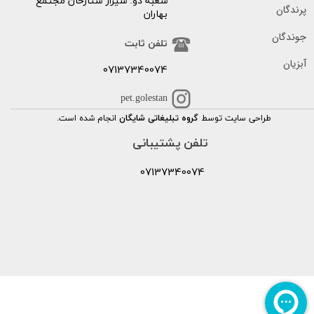
شعبه دو: شیراز ستارخان مجتمع
پرندگان
بهاران
جوندگان
تلفن ثابت
آبزیان
07137340074
pet.golestan
طراحی سایت توسط
گروه تبلیغاتی شایگان
انجام شده است.
تلفن پشتیبانی
07137340074