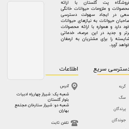
روشگاه پت گلستان با ارائه
حصولات و ملزومات حیوانات خانگی
عی در ایجاد سهولت دسترسی
احبان حیوانات به نیازهای حیوانات
ود دارد و همواره با ارائه محصولات
رتر و جدید در این عرصه، خدماتی
ایسته را برای مشتریان به ارمغان
واهد آورد.
سترسی سریع
اطلاعات
گربه
آدرس
​​شعبه یک: شیراز چهارراه ادبیات
سگ
بلوار گلستان
شعبه دو: شیراز ستارخان مجتمع
پرندگان
بهاران
جوندگان
تلفن ثابت