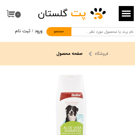
پت
گلستان
حساب کاربری من
۰
تغییر گذر واژه
ورود
/
ثبت نام
جستجو
سفارشات
خروج از حساب کاربری
فروشگاه
صفحه محصول