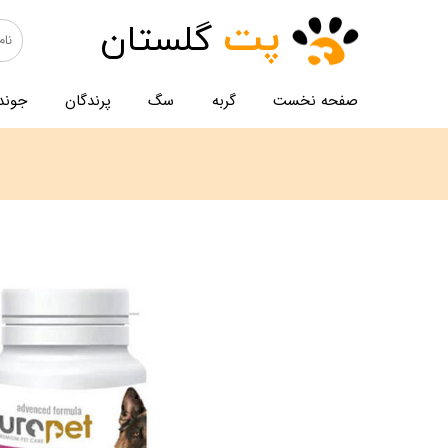
پت
گلستان
صفحه نخست
گربه
سگ
پرندگان
جوند