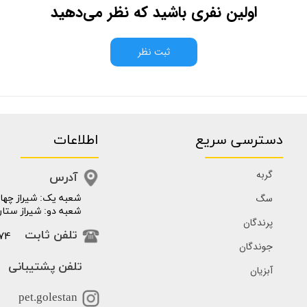
اولین نفری باشید که نظر می‌دهید
ثبت نظر
دسترسی سریع
اطلاعات
گربه
آدرس
سگ
​​شعبه یک: شیراز چهار
شعبه دو: شیراز ستار
پرندگان
74
تلفن ثابت
جوندگان
تلفن پشتیبانی
آبزیان
pet.golestan