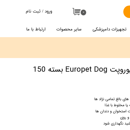
ورود
/
ثبت نام
۰
حساب کاربری من
تجهیزات دامپزشکی
سایر محصوات
ارتباط با ما
تغییر گذر واژه
سفارشات
خروج از حساب کاربری
قرص کلسیم سگ یوروپت Europet Dog بسته 150
ی بالغ تمامی نژاد ها
یا مخلوط با غذا
 استخوان و دندان ها
رشید نگهداری شود