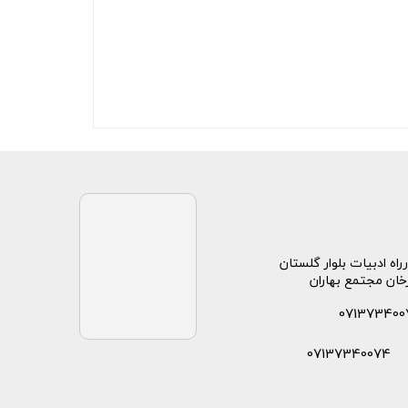
راه ادبیات بلوار گلستان
خان مجتمع بهاران
071373400
07137340074