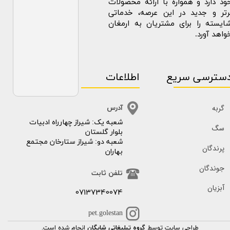
ود دارد و همواره با ارائه محصولات
رتر و جدید در این عرصه، خدماتی
ایسته را برای مشتریان به ارمغان
واهد آورد.
سترسی سریع
اطلاعات
گربه
آدرس
​​شعبه یک: شیراز چهارراه ادبیات
سگ
بلوار گلستان
شعبه دو: شیراز ستارخان مجتمع
پرندگان
بهاران
جوندگان
تلفن ثابت
آبزیان
07137340074
pet.golestan
طراحی سایت توسط
گروه تبلیغاتی شایگان
انجام شده است.