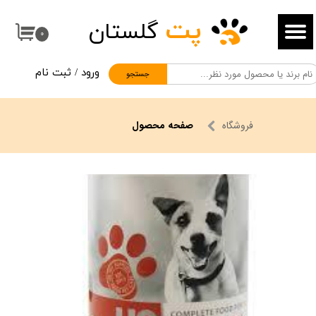
پت
گلستان
حساب کاربری من
۰
تغییر گذر واژه
ورود
/
ثبت نام
جستجو
سفارشات
خروج از حساب کاربری
فروشگاه
صفحه محصول