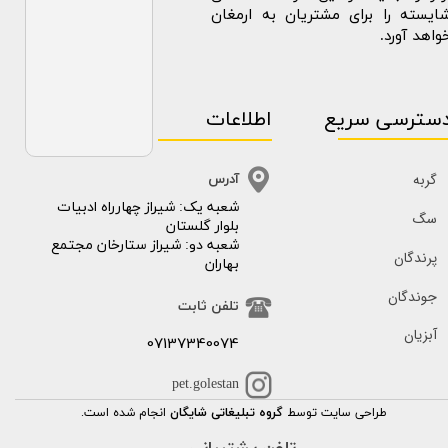
ایسته را برای مشتریان به ارمغان
واهد آورد.
سترسی سریع
اطلاعات
گربه
آدرس
​​شعبه یک: شیراز چهارراه ادبیات
سگ
بلوار گلستان
شعبه دو: شیراز ستارخان مجتمع
پرندگان
بهاران
جوندگان
تلفن ثابت
آبزیان
07137340074
pet.golestan
طراحی سایت توسط
گروه تبلیغاتی شایگان
انجام شده است.