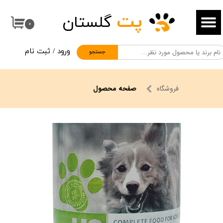
پت
گلستان
حساب کاربری من
۰
تغییر گذر واژه
ورود
/
ثبت نام
جستجو
سفارشات
خروج از حساب کاربری
فروشگاه
صفحه محصول