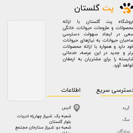
پت
گلستان
روشگاه پت گلستان با ارائه
حصولات و ملزومات حیوانات خانگی
عی در ایجاد سهولت دسترسی
احبان حیوانات به نیازهای حیوانات
ود دارد و همواره با ارائه محصولات
رتر و جدید در این عرصه، خدماتی
ایسته را برای مشتریان به ارمغان
واهد آورد.
سترسی سریع
اطلاعات
گربه
آدرس
​​شعبه یک: شیراز چهارراه ادبیات
سگ
بلوار گلستان
شعبه دو: شیراز ستارخان مجتمع
پرندگان