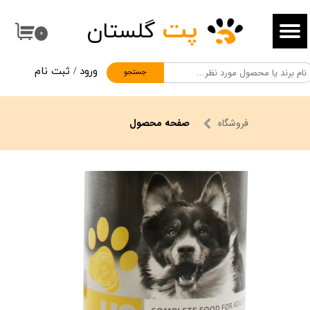
پت
گلستان
حساب کاربری من
۰
تغییر گذر واژه
ورود
/
ثبت نام
جستجو
سفارشات
خروج از حساب کاربری
فروشگاه
صفحه محصول