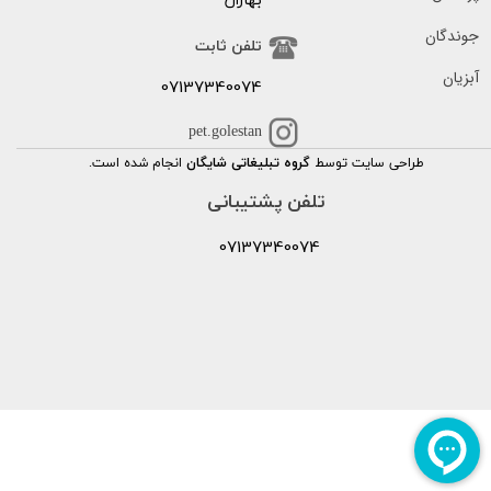
بهاران
جوندگان
تلفن ثابت
آبزیان
07137340074
pet.golestan
طراحی سایت توسط
گروه تبلیغاتی شایگان
انجام شده است.
تلفن پشتیبانی
07137340074