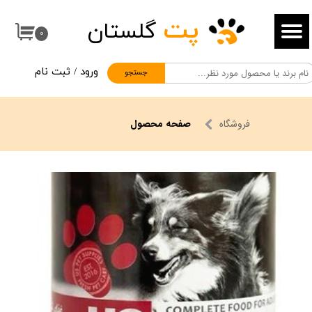
پت
گلستان
حساب کاربری من
۰
تغییر گذر واژه
ورود
/
ثبت نام
جستجو
سفارشات
خروج از حساب کاربری
فروشگاه
صفحه محصول