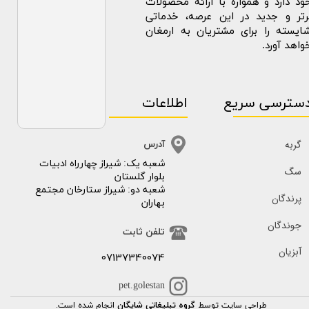
ود دارد و همواره با ارائه محصولات
رتر و جدید در این عرصه، خدماتی
ایسته را برای مشتریان به ارمغان
واهد آورد.
سترسی سریع
اطلاعات
گربه
آدرس
​​شعبه یک: شیراز چهارراه ادبیات
سگ
بلوار گلستان
شعبه دو: شیراز ستارخان مجتمع
پرندگان
بهاران
جوندگان
تلفن ثابت
آبزیان
07137340074
pet.golestan
طراحی سایت توسط
گروه تبلیغاتی شایگان
انجام شده است.