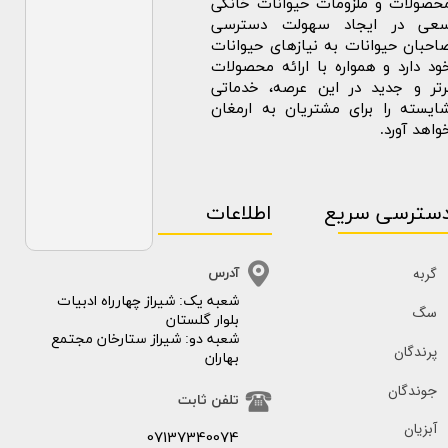
حصولات و ملزومات حیوانات خانگی
عی در ایجاد سهولت دسترسی
احبان حیوانات به نیازهای حیوانات
ود دارد و همواره با ارائه محصولات
رتر و جدید در این عرصه، خدماتی
ایسته را برای مشتریان به ارمغان
واهد آورد.
سترسی سریع
اطلاعات
گربه
آدرس
​​شعبه یک: شیراز چهارراه ادبیات
سگ
بلوار گلستان
شعبه دو: شیراز ستارخان مجتمع
پرندگان
بهاران
جوندگان
تلفن ثابت
آبزیان
07137340074