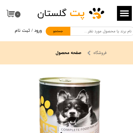
پت
گلستان
حساب کاربری من
۰
تغییر گذر واژه
ورود
/
ثبت نام
جستجو
سفارشات
خروج از حساب کاربری
فروشگاه
صفحه محصول