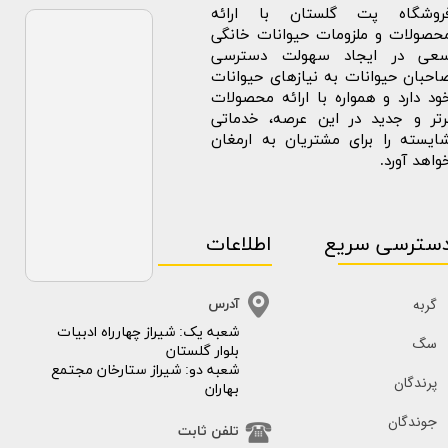
روشگاه پت گلستان با ارائه
حصولات و ملزومات حیوانات خانگی
عی در ایجاد سهولت دسترسی
احبان حیوانات به نیازهای حیوانات
ود دارد و همواره با ارائه محصولات
رتر و جدید در این عرصه، خدماتی
ایسته را برای مشتریان به ارمغان
واهد آورد.
سترسی سریع
اطلاعات
گربه
آدرس
​​شعبه یک: شیراز چهارراه ادبیات
سگ
بلوار گلستان
شعبه دو: شیراز ستارخان مجتمع
پرندگان
بهاران
جوندگان
تلفن ثابت