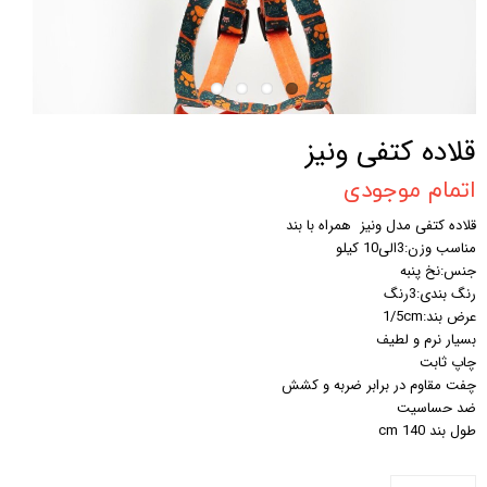
قلاده کتفی ونیز
اتمام موجودی
قلاده کتفی مدل ونیز همراه با بند
مناسب وزن:3الی10 کیلو
جنس:نخ پنبه
رنگ بندی:3رنگ
عرض بند:1/5cm
بسیار نرم و لطیف
چاپ ثابت
چفت مقاوم در برابر ضربه و کشش
ضد حساسیت
طول بند 140 cm